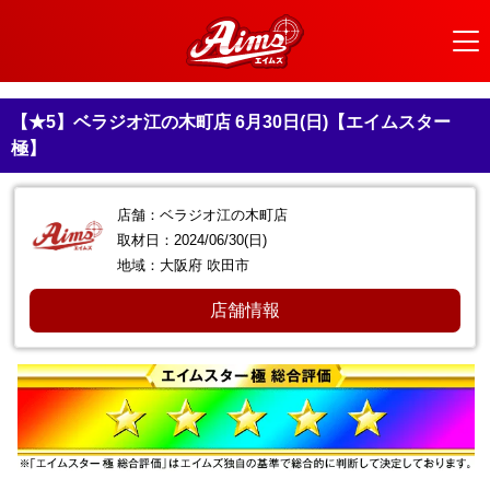
【★5】ベラジオ江の木町店 6月30日(日)【エイムスター
極】
店舗：ベラジオ江の木町店
取材日：2024/06/30(日)
地域：大阪府 吹田市
店舗情報