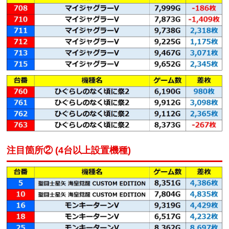
注目箇所② (4台以上設置機種)