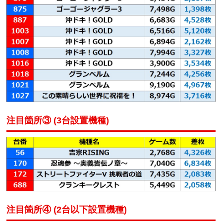
注目箇所③ (3台設置機種)
注目箇所④ (2台以下設置機種)