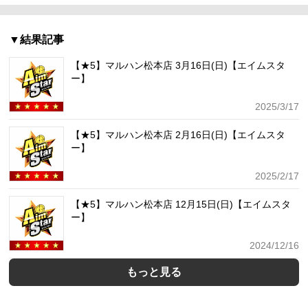
▼結果記事
【★5】マルハン松本店 3月16日(日)【エイムスタ
ー】
2025/3/17
【★5】マルハン松本店 2月16日(日)【エイムスタ
ー】
2025/2/17
【★5】マルハン松本店 12月15日(日)【エイムスタ
ー】
2024/12/16
もっと見る