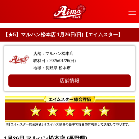
【★5】マルハン松本店 1月26日(日)【エイムスター】
店舗：マルハン松本店
取材日：2025/01/26(日)
地域：長野県 松本市
店舗情報
1月26日 マルハン松本店 (長野県)