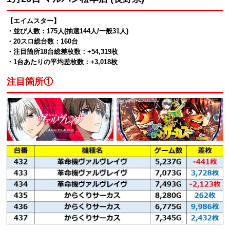
【エイムスター】
・並び人数：175人(抽選144人/一般31人)
・20スロ総台数：160台
・注目箇所18台総差枚数：+54,319枚
・1台あたりの平均差枚数：+3,018枚
注目箇所①