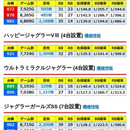
ハッピージャグラーVⅢ (4台設置)
機種情報
ウルトラミラクルジャグラー (4台設置)
機種情報
ジャグラーガールズSS (7台設置)
機種情報