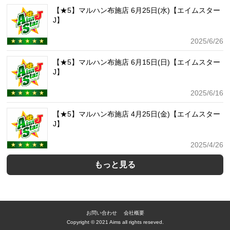
【★5】マルハン布施店 6月25日(水)【エイムスター
J】
2025/6/26
【★5】マルハン布施店 6月15日(日)【エイムスター
J】
2025/6/16
【★5】マルハン布施店 4月25日(金)【エイムスター
J】
2025/4/26
もっと見る
お問い合わせ
会社概要
Copyright © 2021 Aims all rights reseved.