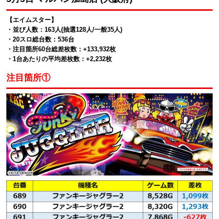
【エイムスター】
・並び人数：163人(抽選128人/一般35人)
・20スロ総台数：536台
・注目箇所60台総差枚数：+133,932枚
・1台あたりの平均差枚数：+2,232枚
注目箇所①