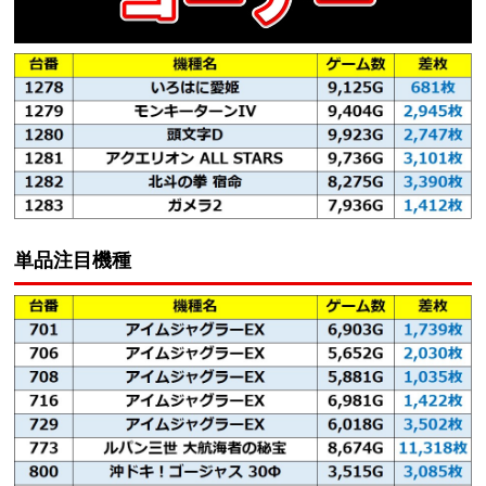
単品注目機種