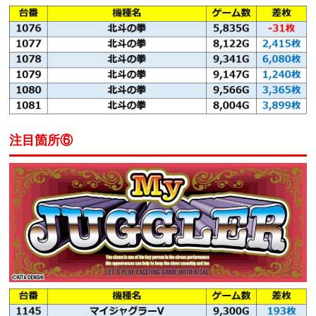
注目箇所⑥