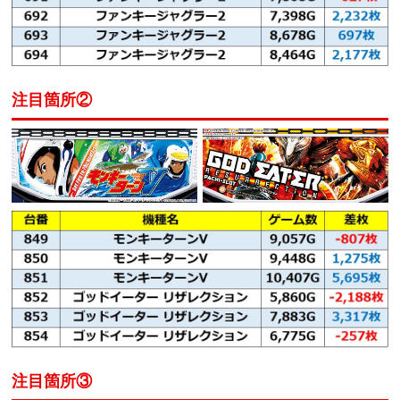
注目箇所②
注目箇所③