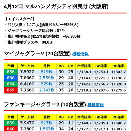
4月12日 マルハンメガシティ羽曳野 (大阪府)
【エイムスターJ】
・並び人数：1,171人(抽選925人/一般246人)
・ジャグラーシリーズ総台数：97台
・集計機種46台(42.2%)総差枚数：+86,985枚
・集計機種プラス率：84.8％
マイジャグラーV (20台設置)
機種情報
ファンキージャグラー2 (10台設置)
機種情報