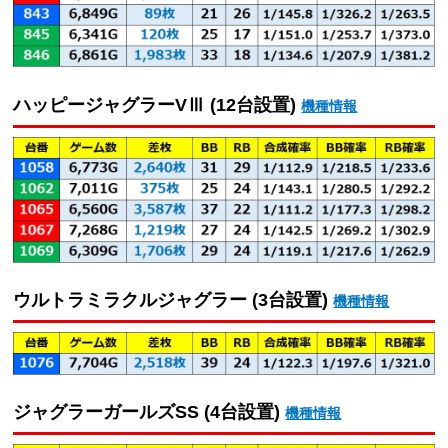
ハッピージャグラーVⅢ (12台設置)
機種情報
ウルトラミラクルジャグラー (3台設置)
機種情報
ジャグラーガールズSS (4台設置)
機種情報