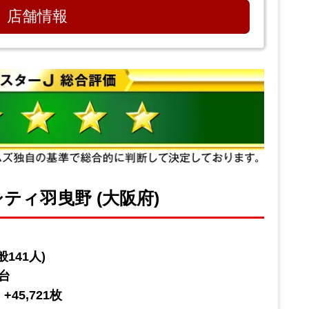
店舗情報
ティ羽曳野 (大阪府)
141人)
台
45,721枚