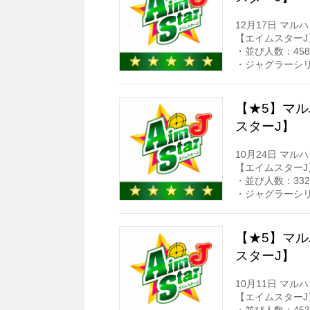
12月17日 マル
【エイムスターJ
・並び人数：458人
・ジャグラーシリ
【★5】マル
スターJ】
10月24日 マル
【エイムスターJ
・並び人数：332人
・ジャグラーシリ
【★5】マル
スターJ】
10月11日 マル
【エイムスターJ
・並び人数：453人