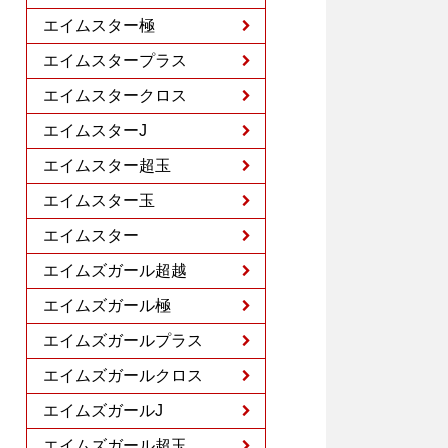
エイムスター極
エイムスタープラス
エイムスタークロス
エイムスターJ
エイムスター超玉
エイムスター玉
エイムスター
エイムズガール超越
エイムズガール極
エイムズガールプラス
エイムズガールクロス
エイムズガールJ
エイムズガール超玉