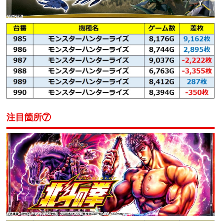
注目箇所⑦