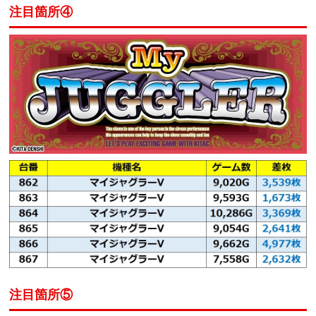
注目箇所④
注目箇所⑤