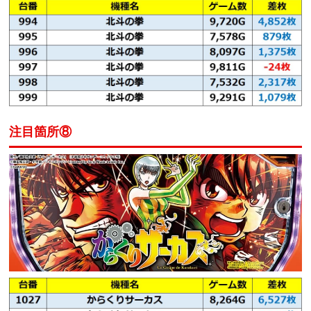
注目箇所⑧