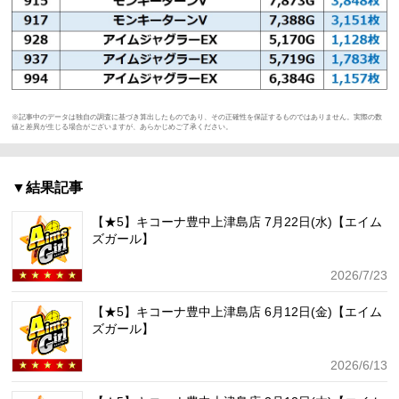
※記事中のデータは独自の調査に基づき算出したものであり、その正確性を保証するものではありません。実際の数
値と差異が生じる場合がございますが、あらかじめご了承ください。
▼結果記事
【★5】キコーナ豊中上津島店 7月22日(水)【エイム
ズガール】
2026/7/23
【★5】キコーナ豊中上津島店 6月12日(金)【エイム
ズガール】
2026/6/13