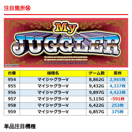
注目箇所⑭
単品注目機種