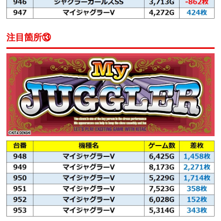
注目箇所⑬