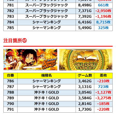
注目箇所⑤