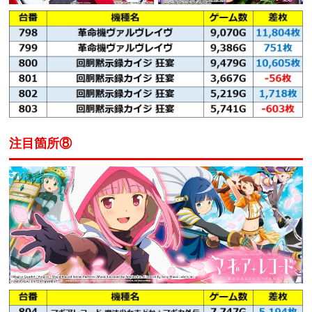
注目箇所⑧