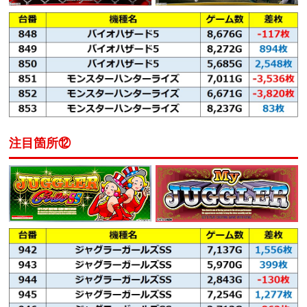
注目箇所⑫