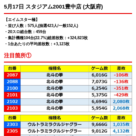
5月17日 スタジアム2001豊中店 (大阪府)
【エイムスター極】
・並び人数：575人(抽選423人/一般152人)
・20スロ総台数：459台
・集計機種104台(22.7%)総差枚数：+324,823枚
・1台あたりの平均差枚数：+3,123枚
注目箇所①