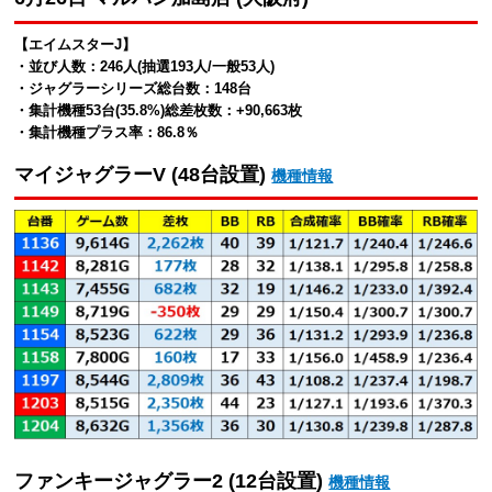
【エイムスターJ】
・並び人数：246人(抽選193人/一般53人)
・ジャグラーシリーズ総台数：148台
・集計機種53台(35.8%)総差枚数：+90,663枚
・集計機種プラス率：86.8％
マイジャグラーV (48台設置)
機種情報
ファンキージャグラー2 (12台設置)
機種情報