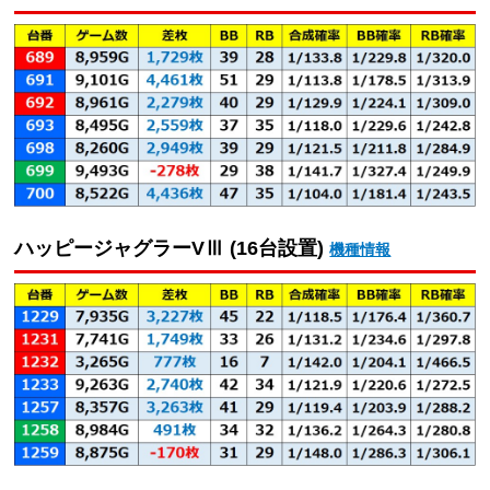
ハッピージャグラーVⅢ (16台設置)
機種情報