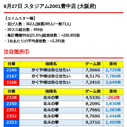
6月27日 スタジアム2001豊中店 (大阪府)
【エイムスター極】
・並び人数：362人(抽選289人/一般73人)
・20スロ総台数：459台
・集計機種99台(21.6%)総差枚数：+226,852枚
・1台あたりの平均差枚数：+2,291枚
注目箇所①