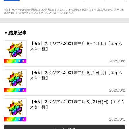
※記事中のデータは独自の調査に基づき算出したものであり、その正確性を保証するものではありません。実際の数
値と差異が生じる場合がございますが、あらかじめご了承ください。
▼結果記事
【★5】スタジアム2001豊中店 9月7日(日)【エイム
スター極】
2025/9/8
【★5】スタジアム2001豊中店 9月1日(月)【エイム
スター極】
2025/9/2
【★5】スタジアム2001豊中店 8月31日(日)【エイム
スター極】
2025/9/1