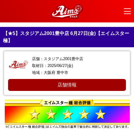
【★5】スタジアム2001豊中店 6月27日(金)【エイムスター
極】
店舗：スタジアム2001豊中店
取材日：2025/06/27(金)
地域：大阪府 豊中市
店舗情報