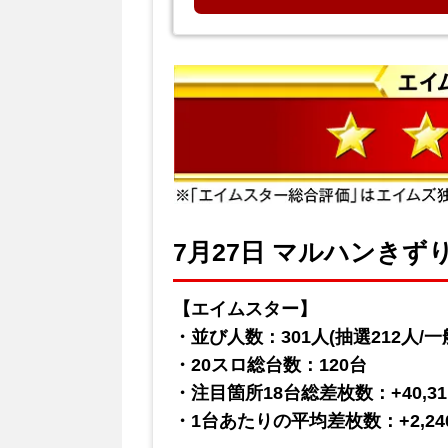
7月27日 マルハンきずり
【エイムスター】
・並び人数：301人(抽選212人/一
・20スロ総台数：120台
・注目箇所18台総差枚数：+40,31
・1台あたりの平均差枚数：+2,24