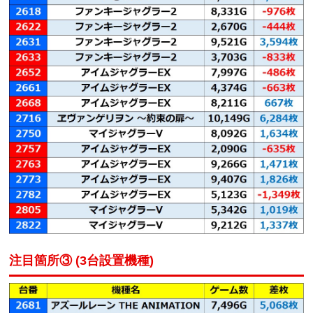
注目箇所③ (3台設置機種)