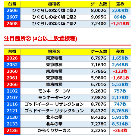
注目箇所② (4台以上設置機種)