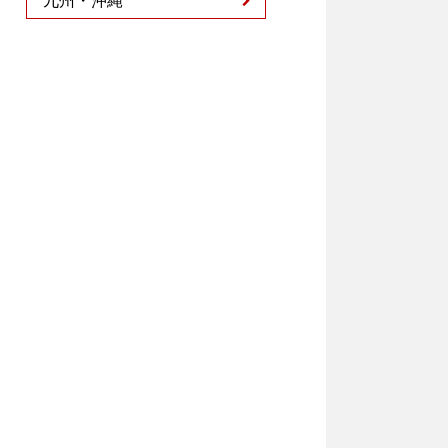
九州・沖縄