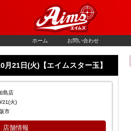
ホーム
お問い合わせ
0月21日(火)【エイムスター玉】
加島店
/21(火)
阪市
店舗情報