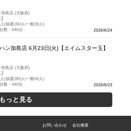
ン加島店 (大阪府)
玉】
人(抽選150人/一般39人)
台数：440台
2026/6/24
ハン加島店 6月23日(火)【エイムスター玉】
ン加島店 (大阪府)
玉】
人(抽選280人/一般58人)
台数：440台
2026/6/23
もっと見る
お問い合わせ
会社概要