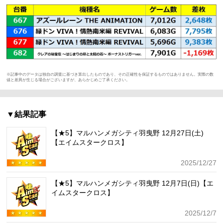
※記事中のデータは独自の調査に基づき算出したものであり、その正確性を保証するものではありません。実際の数
値と差異が生じる場合がございますが、あらかじめご了承ください。
▼結果記事
【★5】マルハンメガシティ羽曳野 12月27日(土)
【エイムスタークロス】
2025/12/27
【★5】マルハンメガシティ羽曳野 12月7日(日)【エ
イムスタークロス】
2025/12/7