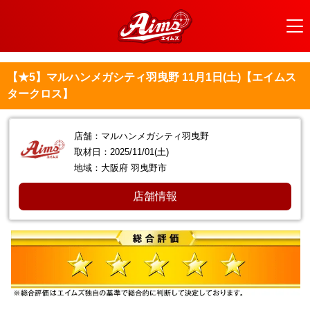
【★5】マルハンメガシティ羽曳野 11月1日(土)【エイムス
タークロス】
店舗：マルハンメガシティ羽曳野
取材日：2025/11/01(土)
地域：大阪府 羽曳野市
店舗情報