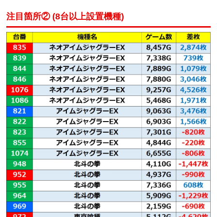
注目箇所② (8台以上設置機種)