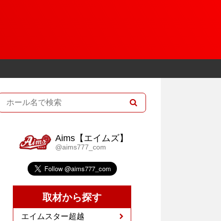
Aims【エイムズ】
@aims777_com
取材から探す
エイムスター超越