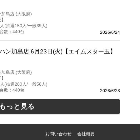
ン加島店 (大阪府)
玉】
人(抽選150人/一般39人)
台数：440台
2026/6/24
ハン加島店 6月23日(火)【エイムスター玉】
ン加島店 (大阪府)
玉】
人(抽選280人/一般58人)
台数：440台
2026/6/23
もっと見る
お問い合わせ
会社概要