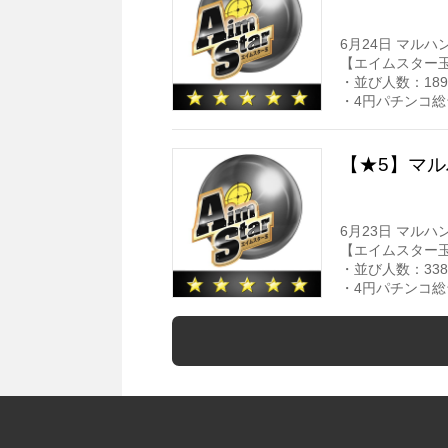
6月24日 マルハ
【エイムスター
・並び人数：189
・4円パチンコ総
【★5】マル
6月23日 マルハ
【エイムスター
・並び人数：338
・4円パチンコ総