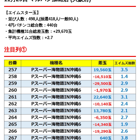
【エイムスター玉】
・並び人数：498人(抽選418人/一般80人)
・4円パチンコ総台数：440台
・集計機種31台総差玉数：+29,670玉
・平均エイムズ指数：+2.7
注目列①