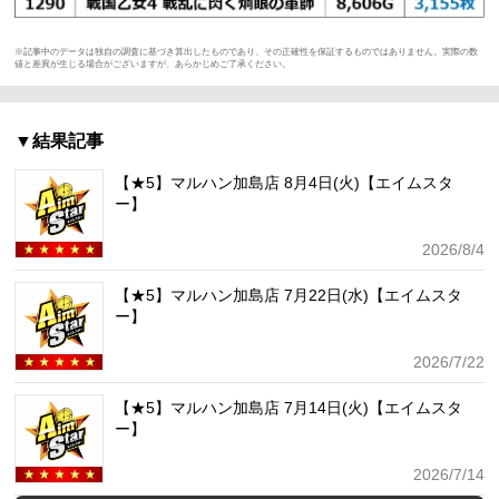
※記事中のデータは独自の調査に基づき算出したものであり、その正確性を保証するものではありません。実際の数
値と差異が生じる場合がございますが、あらかじめご了承ください。
▼結果記事
【★5】マルハン加島店 8月4日(火)【エイムスタ
ー】
2026/8/4
【★5】マルハン加島店 7月22日(水)【エイムスタ
ー】
2026/7/22
【★5】マルハン加島店 7月14日(火)【エイムスタ
ー】
2026/7/14