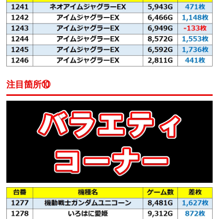
注目箇所⑩