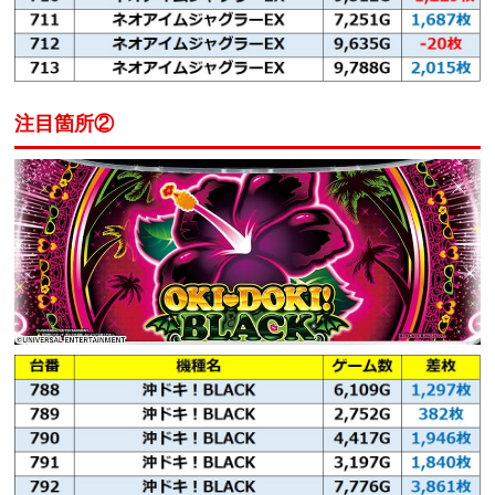
注目箇所②