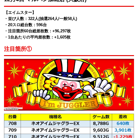
【エイムスター】
・並び人数：322人(抽選264人/一般58人)
・20スロ総台数：596台
・注目箇所60台総差枚数：+96,297枚
・1台あたりの平均差枚数：+1,605枚
注目箇所①