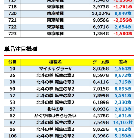
単品注目機種