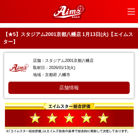
【★5】スタジアム2001京都八幡店 1月13日(火)【エイムス
ター】
店舗：スタジアム2001京都八幡店
取材日：2026/01/13(火)
地域：京都府 八幡市
店舗情報