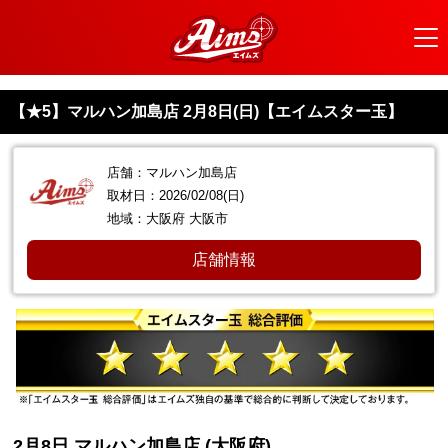
【★5】マルハン加島店 2月8日(日)【エイムスター玉】
店舗：マルハン加島店
取材日：2026/02/08(日)
地域：大阪府 大阪市
店舗情報
2月8日 マルハン加島店 (大阪府)