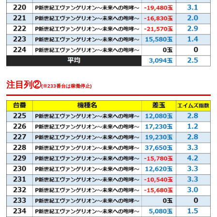
注目列②
(※233番台は稼働停止)