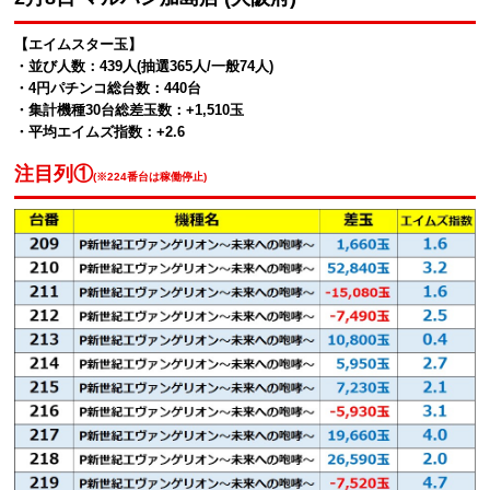
【エイムスター玉】
・並び人数：439人(抽選365人/一般74人)
・4円パチンコ総台数：440台
・集計機種30台総差玉数：+1,510玉
・平均エイムズ指数：+2.6
注目列①
(※224番台は稼働停止)