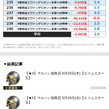
※記事中のデータは独自の調査に基づき算出したものであり、その正確性を保証するものではありません。実際の数
値と差異が生じる場合がございますが、あらかじめご了承ください。
▼結果記事
【★4】マルハン加島店 6月25日(木)【エイムスター
玉】
2026/6/26
【★5】マルハン加島店 6月24日(水)【エイムスター
玉】