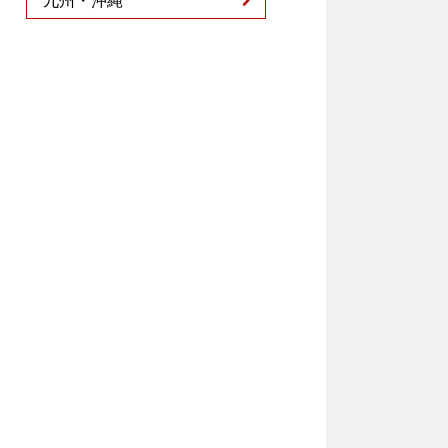
九州・沖縄