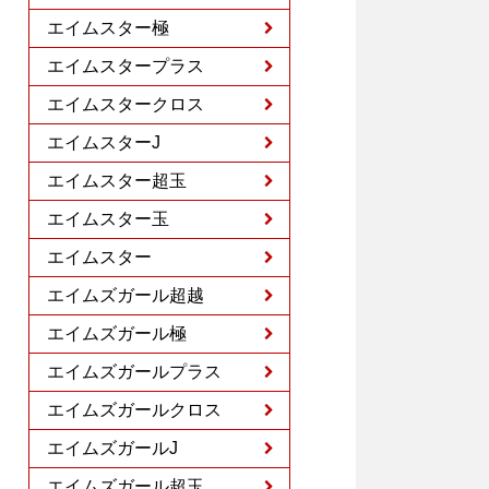
エイムスター極
エイムスタープラス
エイムスタークロス
エイムスターJ
エイムスター超玉
エイムスター玉
エイムスター
エイムズガール超越
エイムズガール極
エイムズガールプラス
エイムズガールクロス
エイムズガールJ
エイムズガール超玉