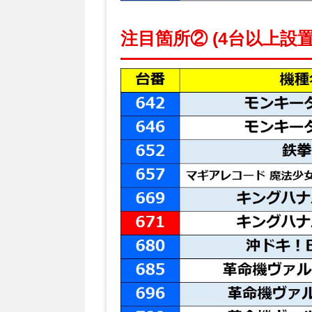
注目箇所② (4台以上設置