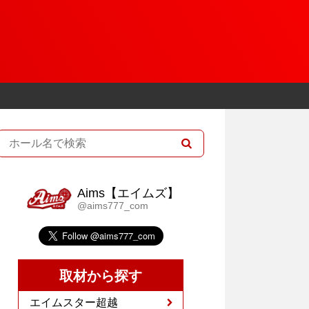
Aims【エイムズ】
@aims777_com
取材から探す
エイムスター超越