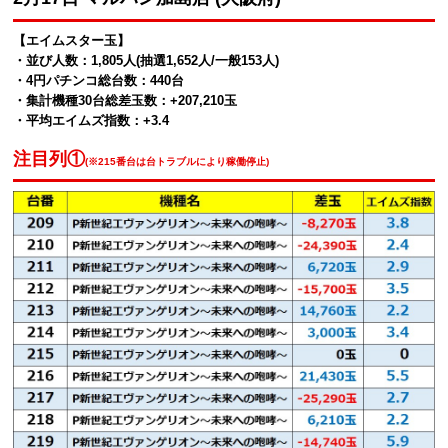
【エイムスター玉】
・並び人数：1,805人(抽選1,652人/一般153人)
・4円パチンコ総台数：440台
・集計機種30台総差玉数：+207,210玉
・平均エイムズ指数：+3.4
注目列①
(※215番台は台トラブルにより稼働停止)