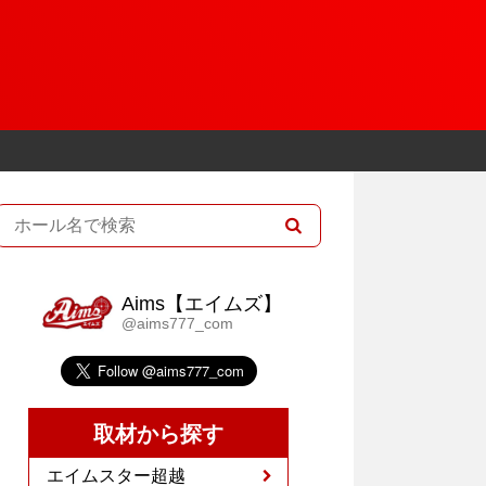
Aims【エイムズ】
@aims777_com
取材から探す
エイムスター超越