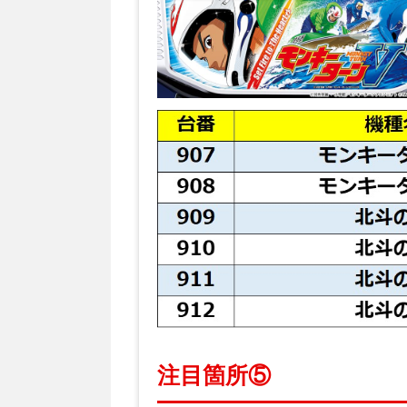
注目箇所⑤