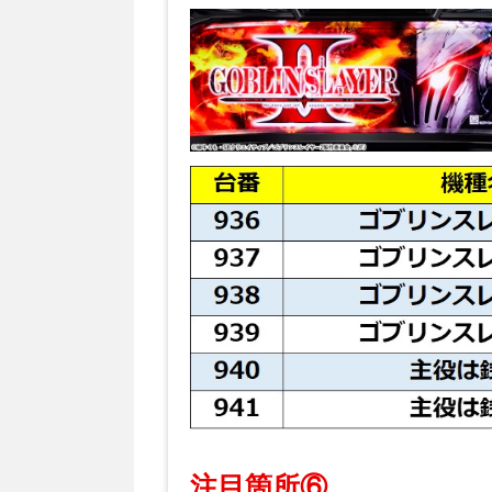
注目箇所⑥