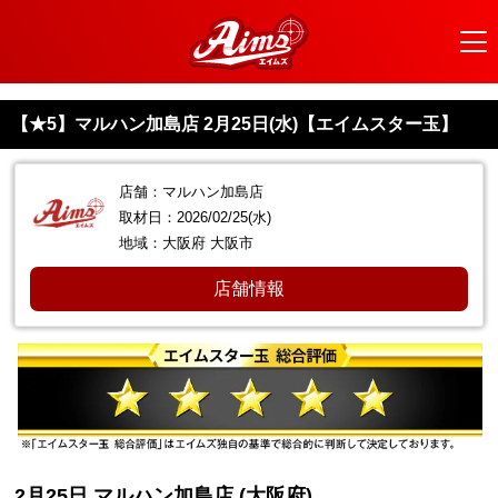
【★5】マルハン加島店 2月25日(水)【エイムスター玉】
店舗：マルハン加島店
取材日：2026/02/25(水)
地域：大阪府 大阪市
店舗情報
2月25日 マルハン加島店 (大阪府)