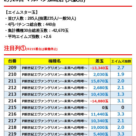
【エイムスター玉】
・並び人数：285人(抽選235人/一般50人)
・4円パチンコ総台数：440台
・集計機種30台総差玉数：-42,670玉
・平均エイムズ指数：+2.6
注目列①
(※215番台は稼働停止)