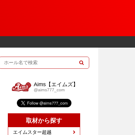
Aims【エイムズ】
@aims777_com
取材から探す
エイムスター超越