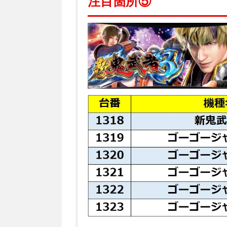
注目箇所⑤