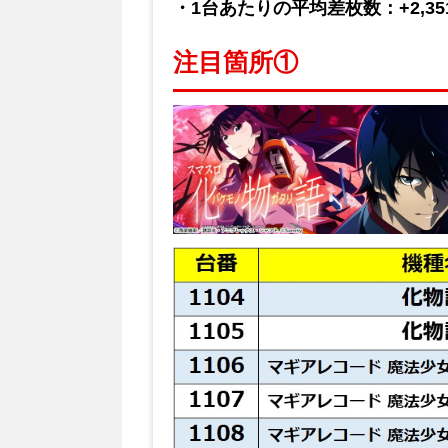
・1台あたりの平均差枚数：+2,35
注目箇所①