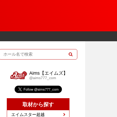
Aims【エイムズ】
@aims777_com
取材から探す
エイムスター超越