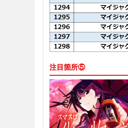
注目箇所⑤