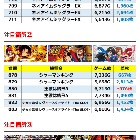
注目箇所②
注目箇所③