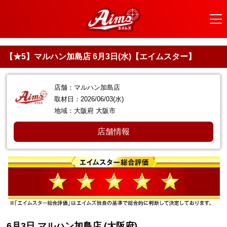
【★5】マルハン加島店 6月3日(水)【エイムスター】
店舗：マルハン加島店
取材日：2026/06/03(水)
地域：大阪府 大阪市
店舗情報
6月3日 マルハン加島店 (大阪府)