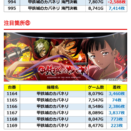
注目箇所⑧