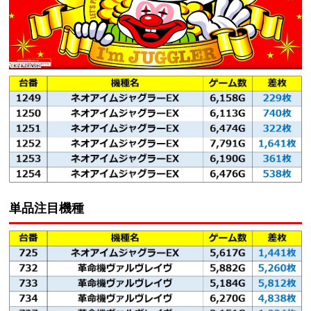
単品注目機種