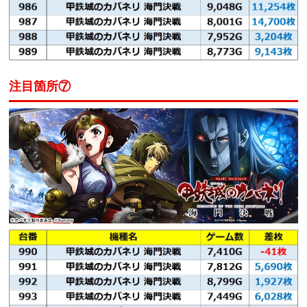
注目箇所⑦