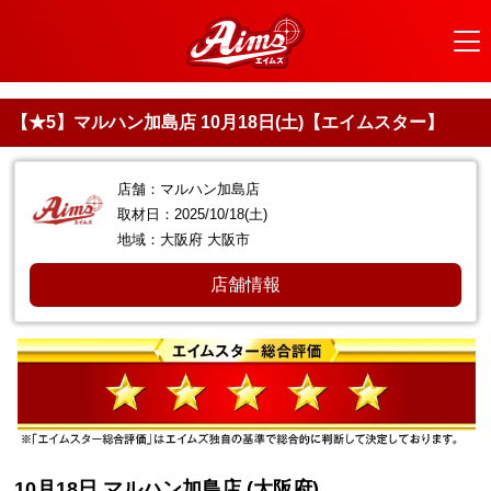
【★5】マルハン加島店 10月18日(土)【エイムスター】
店舗：マルハン加島店
取材日：2025/10/18(土)
地域：大阪府 大阪市
店舗情報
10月18日 マルハン加島店 (大阪府)