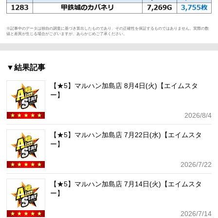
※記事中のデータは独自の調査に基づき算出したものであり、その正確性を保証するものではありません。実際の数
値と差異が生じる場合がございますが、あらかじめご了承ください。
▼結果記事
【★5】マルハン加島店 8月4日(火)【エイムスタ
ー】
2026/8/4
【★5】マルハン加島店 7月22日(水)【エイムスタ
ー】
2026/7/22
【★5】マルハン加島店 7月14日(火)【エイムスタ
ー】
2026/7/14