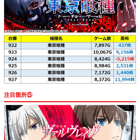
注目箇所⑤