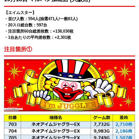
【エイムスター】
・並び人数：554人(抽選471人/一般83人)
・20スロ総台数：597台
・注目箇所60台総差枚数：+138,030枚
・1台あたりの平均差枚数：+2,301枚
注目箇所①